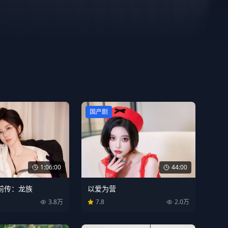
国产剧
1:06:00
44:00
前传：龙族
以爱为营
3.8万
7.8
2.0万