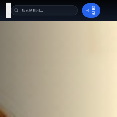
综
登
艺
录