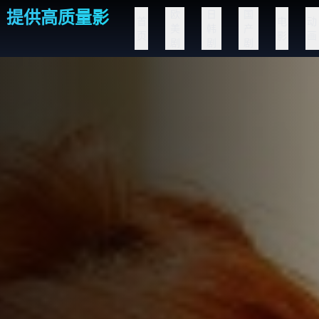
，提供高质量影
欧
日
国
首
电
动
美
韩
产
页
影
画
剧
剧
剧